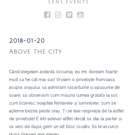
SENS.EVENTS
2018-01-20
Above the city
Când alegeam această locuința, eu îmi doream foarte
mult să fie cât mai sus! Vroiam o priveliște frumoasă
asupra orașului, să admirăm răsăriturile și apusurile de
soare, să observăm cum mișună lumea grăbită la sol,
cum licăresc noaptea felinarele și luminițele, cum se
așterne bezna peste oraș. Ți se taie respirația de la astfel
de priveliște! E într-adevăr altfel decât să stai la parter și
să vezi de după gem un alt bloc locativ. Să te ascunzi
după draperii mai mereu.