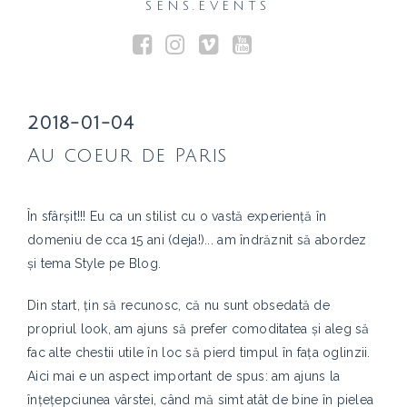
SENS.EVENTS
2018-01-04
Au coeur de Paris
În sfârșit!!! Eu ca un stilist cu o vastă experiență în
domeniu de cca 15 ani (deja!)... am îndrăznit să abordez
și tema Style pe Blog.
Din start, țin să recunosc, că nu sunt obsedată de
propriul look, am ajuns să prefer comoditatea și aleg să
fac alte chestii utile în loc să pierd timpul în fața oglinzii.
Aici mai e un aspect important de spus: am ajuns la
înțețepciunea vârstei, când mă simt atât de bine în pielea