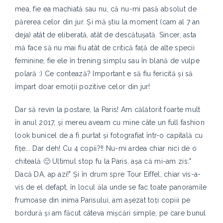
mea, fie ea machiată sau nu, că nu-mi pasă absolut de
părerea celor din jur. Și mă știu la moment (cam al 7 an
deja) atât de eliberată, atât de descătușată. Sincer, asta
mă face să nu mai fiu atât de critică față de alte specii
feminine, fie ele în trening simplu sau în blană de vulpe
polară :) Ce contează? Important e să fiu fericită și să
împart doar emoții pozitive celor din jur!
Dar să revin la postare, la Paris! Am călătorit foarte mult
în anul 2017, și mereu aveam cu mine câte un full fashion
look bunicel de a fi purtat și fotografiat într-o capitală cu
fițe... Dar deh! Cu 4 copii?!! Nu-mi ardea chiar nici de o
chiteală 🙂 Ultimul stop fu la Paris, așa că mi-am zis:"
Dacă DA, ap azi!" Și în drum spre Tour Eiffel, chiar vis-a-
vis de el defapt, în locul ăla unde se fac toate panoramile
frumoase din inima Parisului, am așezat toți copiii pe
bordură și am făcut câteva mișcări simple, pe care bunul