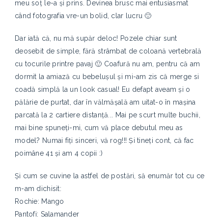
meu soț le-a și prins. Devinea brusc mai entusiasmat
când fotografia vre-un bolid, clar lucru 🙂
Dar iată că, nu mă supăr deloc! Pozele chiar sunt
deosebit de simple, fără strâmbat de coloană vertebrală
cu tocurile printre pavaj 🙂 Coafură nu am, pentru că am
dormit la amiază cu bebelușul și mi-am zis că merge si
coadă simplă la un look casual! Eu defapt aveam și o
pălărie de purtat, dar în vălmășală am uitat-o în mașina
parcată la 2 cartiere distanță... Mai pe scurt multe buchii,
mai bine spuneți-mi, cum vă place debutul meu as
model? Numai fiți sinceri, vă rog!!! Și tineți cont, că fac
poimâne 41 și am 4 copii :)
Și cum se cuvine la astfel de postări, să enumăr tot cu ce
m-am dichisit:
Rochie: Mango
Pantofi: Salamander